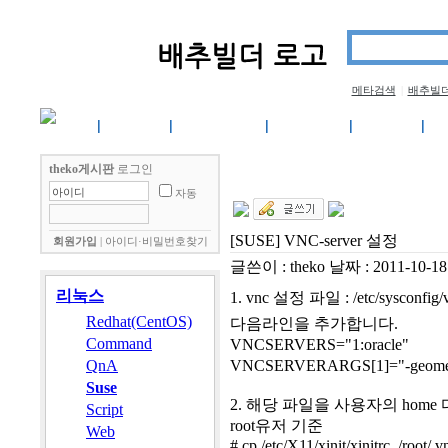
메타검색
배추빌
|
co
보안
네트워크
데이터베이스
자유게시판
스틸아이
theko게시판
로그인
자동
[SUSE] VNC-server 설정
회원가입
|
아이디·비밀번호찾기
글쓴이 :
theko
날짜 :
2011-10-18
리눅스
1. vnc 설정 파일 : /etc/sysconfig/v
Redhat(CentOS)
다음라인을 추가합니다.
Command
VNCSERVERS="1:oracle" 
QnA
VNCSERVERARGS[1]="-geom
Suse
2. 해당 파일을 사용자의 hom
Script
root유저 기준
Web
# cp /etc/X11/xinit/xinitrc /root/.v